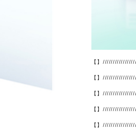
【】/////////////////
【】/////////////////
【】/////////////////
【】/////////////////
【】/////////////////