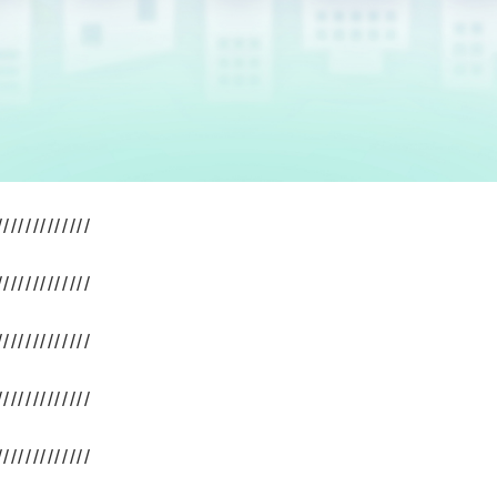
////////////
////////////
////////////
////////////
////////////