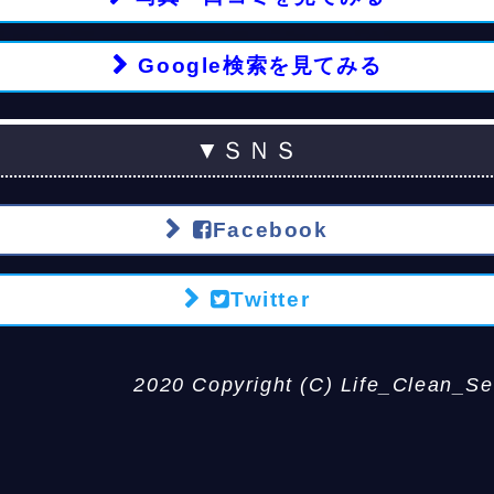
Google検索を見てみる
▼ＳＮＳ
Facebook
Twitter
2020 Copyright (C) Life_Clean_Ser