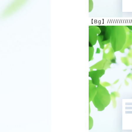
【Bg】///////////////